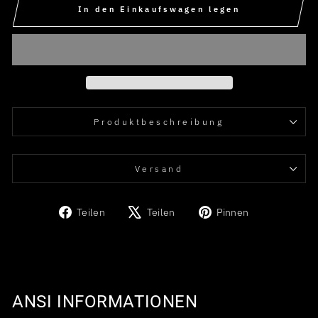
In den Einkaufswagen legen
Produkt­beschreibung
Versand
Auf
Auf
Auf
Teilen
Teilen
Pinnen
Facebook
X
Pinterest
teilen
twittern
pinnen
ANSI INFORMATIONEN