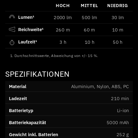
HOCH
MITTEL
NIEDRIG
Lumen¹
2000 lm
500 lm
30 lm
Reichweite¹
260 m
60 m
10 m
Laufzeit¹
3 h
10 h
50 h
1. Durchschnittswerte, Abweichung von +/- 15 %.
SPEZIFIKATIONEN
Material
Aluminium, Nylon, ABS, PC
Ladezeit
210 min
Batterietyp
Li-ion
Batteriekapazität
5000 mAh
Gewicht inkl. Batterien
252 g