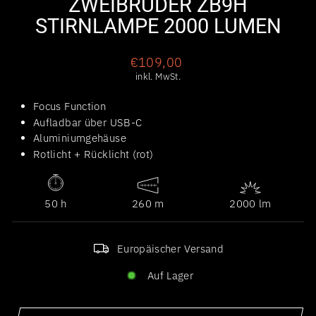
ZWEIBRÜDER ZB9H
STIRNLAMPE 2000 LUMEN
Normaler
€109,00
Preis
inkl. MwSt.
Focus Function
Aufladbar über USB-C
Aluminiumgehäuse
Rotlicht + Rücklicht (rot)
50 h
260 m
2000 lm
Europäischer Versand
Auf Lager