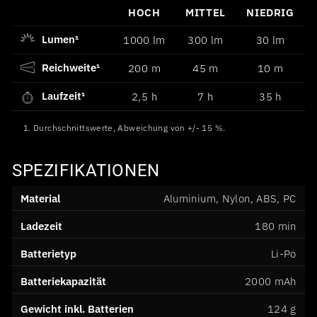
HOCH
MITTEL
NIEDRIG
Lumen¹
1000 lm
300 lm
30 lm
Reichweite¹
200 m
45 m
10 m
Laufzeit¹
2,5 h
7 h
35 h
1. Durchschnittswerte, Abweichung von +/- 15 %.
SPEZIFIKATIONEN
Material
Aluminium, Nylon, ABS, PC
Ladezeit
180 min
Batterietyp
Li-Po
Batteriekapazität
2000 mAh
Gewicht inkl. Batterien
124 g