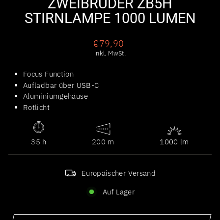
ZWEIBRÜDER ZB5H
STIRNLAMPE 1000 LUMEN
Normaler
€79,90
Preis
inkl. MwSt.
Focus Function
Aufladbar über USB-C
Aluminiumgehäuse
Rotlicht
35 h
200 m
1000 lm
Europäischer Versand
Auf Lager